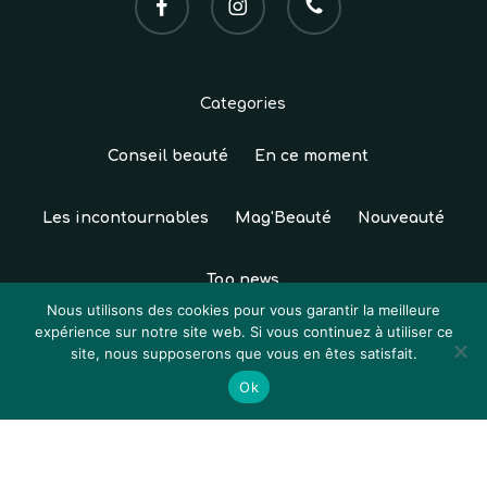
Categories
Conseil beauté
En ce moment
Les incontournables
Mag'Beauté
Nouveauté
Top news
Sous-total :
0,00
€
Nous utilisons des cookies pour vous garantir la meilleure
expérience sur notre site web. Si vous continuez à utiliser ce
© 2026 Institut Sun Studio. Tous droits réservés.
site, nous supposerons que vous en êtes satisfait.
Voir Le Panier
Commander
Création
Atelier Com'Personne
|
Mentions légales
|
Ok
CGV