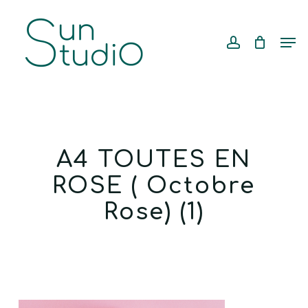
Skip
Menu
to
account
Cart
CLOSE
Men
CART
main
content
A4 TOUTES EN
ROSE ( Octobre
Rose) (1)