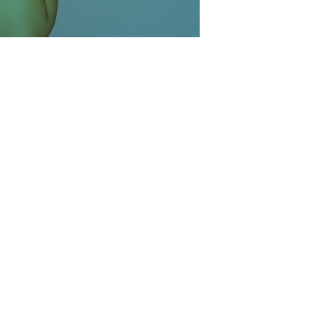
veauté
Top news
ntions légales
|
CGV