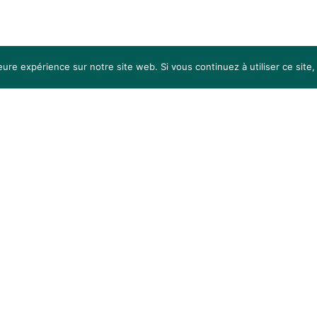
Sous-total :
Voir
leure expérience sur notre site web. Si vous continuez à utiliser ce sit