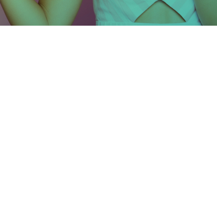
facebook
instagram
phone
Categories
En ce moment
Les incontournables
Mag'Beauté
Nou
Studio. Tous droits réservés. Création
Atelier Com'Personne
|
Me