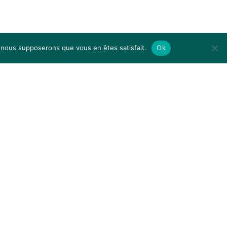
0,00
€
 Le Panier
Commander
e, nous supposerons que vous en êtes satisfait.
Ok