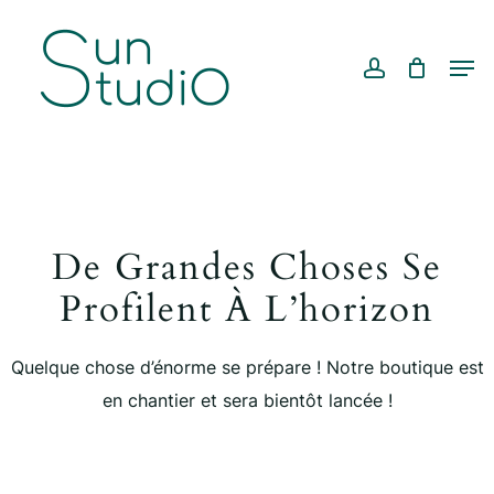
Skip
Menu
to
account
Cart
CLOSE
Men
CART
main
content
De Grandes Choses Se
Profilent À L’horizon
Quelque chose d’énorme se prépare ! Notre boutique est
en chantier et sera bientôt lancée !