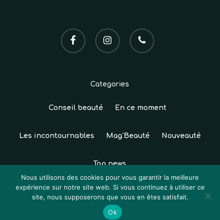
facebook
instagram
phone
Categories
Conseil beauté
En ce moment
Les incontournables
Mag'Beauté
Nouveauté
Top news
Sous-total :
0,00
€
Nous utilisons des cookies pour vous garantir la meilleure
expérience sur notre site web. Si vous continuez à utiliser ce
© 2026 Institut Sun Studio. Tous droits réservés.
site, nous supposerons que vous en êtes satisfait.
Voir Le Panier
Commander
Création
Atelier Com'Personne
|
Mentions légales
|
Ok
CGV