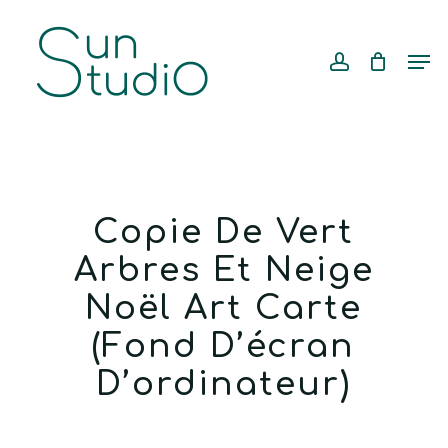
Skip
Menu
to
account
Cart
CLOSE
Men
CART
main
content
Copie De Vert
Arbres Et Neige
Noël Art Carte
(Fond D’écran
D’ordinateur)