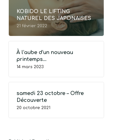
KOBIDO LE LIFTING
NATUREL DES JAPONAISES
21 février 2022
À l’aube d’un nouveau
printemps…
14 mars 2023
samedi 23 octobre – Offre
Découverte
TRE PANIER EST VIDE.
20 octobre 2021
Go To Shop