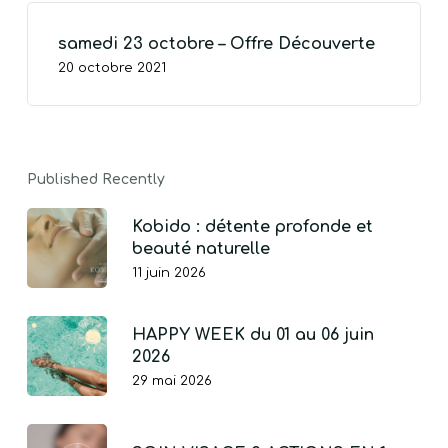
samedi 23 octobre – Offre Découverte
VOTRE PANIER EST VIDE.
20 octobre 2021
Go To Shop
Published Recently
Kobido : détente profonde et
beauté naturelle
11 juin 2026
HAPPY WEEK du 01 au 06 juin
2026
29 mai 2026