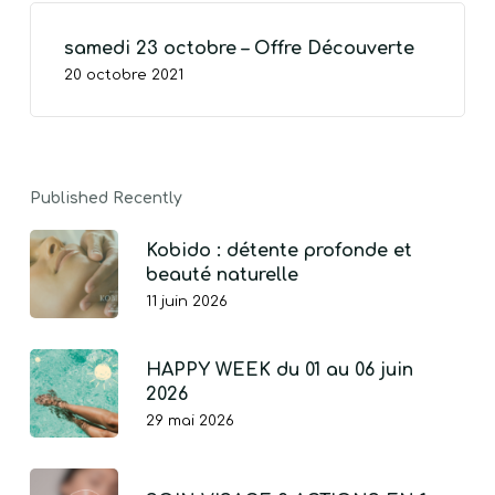
samedi 23 octobre – Offre Découverte
VOTRE PANIER EST VIDE.
20 octobre 2021
Go To Shop
Published Recently
Kobido : détente profonde et
beauté naturelle
11 juin 2026
HAPPY WEEK du 01 au 06 juin
2026
29 mai 2026