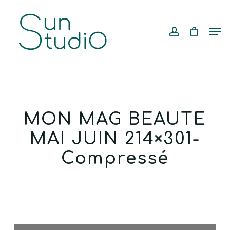
Skip
Menu
to
account
Cart
CLOSE
Men
CART
main
content
MON MAG BEAUTE
MAI JUIN 214×301-
Compressé