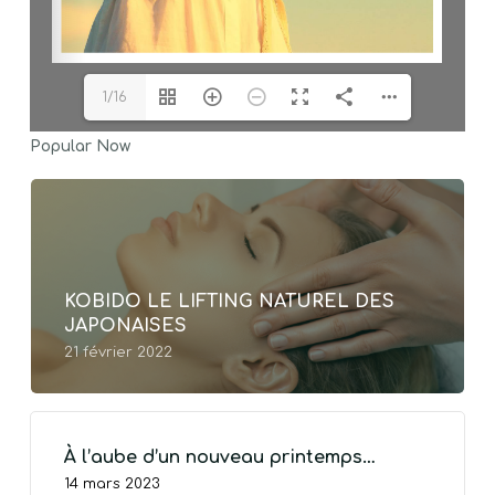
1/16
Popular Now
KOBIDO LE LIFTING NATUREL DES
JAPONAISES
VOTRE PANIER EST VIDE.
21 février 2022
Go To Shop
À l’aube d’un nouveau printemps…
14 mars 2023