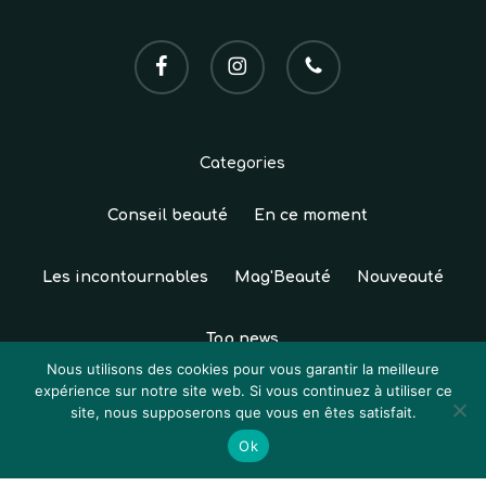
facebook
instagram
phone
Categories
Conseil beauté
En ce moment
Les incontournables
Mag'Beauté
Nouveauté
Top news
Sous-total :
0,00
€
Nous utilisons des cookies pour vous garantir la meilleure
expérience sur notre site web. Si vous continuez à utiliser ce
© 2026 Institut Sun Studio. Tous droits réservés.
site, nous supposerons que vous en êtes satisfait.
Voir Le Panier
Commander
Création
Atelier Com'Personne
|
Mentions légales
|
Ok
CGV