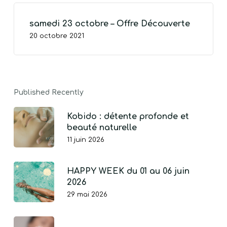
samedi 23 octobre – Offre Découverte
VOTRE PANIER EST VIDE.
20 octobre 2021
Go To Shop
Published Recently
Kobido : détente profonde et
beauté naturelle
11 juin 2026
HAPPY WEEK du 01 au 06 juin
2026
29 mai 2026