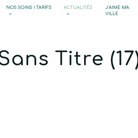
NOS SOINS I TARIFS
ACTUALITÉS
J’AIME MA
Cart
VILLE
Sans Titre (17