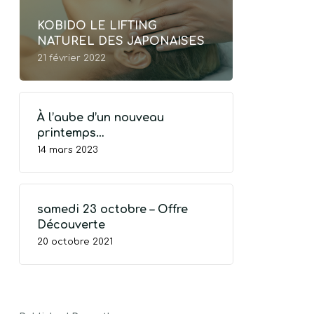
KOBIDO LE LIFTING
NATUREL DES JAPONAISES
21 février 2022
À l’aube d’un nouveau
printemps…
14 mars 2023
samedi 23 octobre – Offre
Découverte
TRE PANIER EST VIDE.
20 octobre 2021
Go To Shop