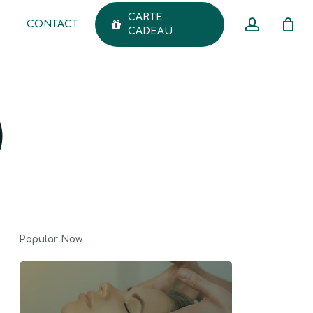
CARTE
accoun
CONTACT
Menu
CADEAU
CLOSE
CART
)
Popular Now