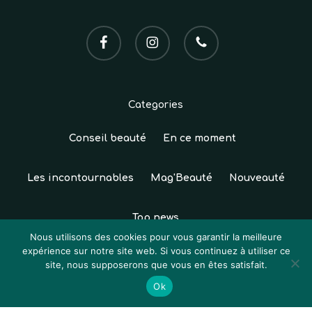
facebook
instagram
phone
Categories
Conseil beauté
En ce moment
Les incontournables
Mag'Beauté
Nouveauté
Top news
Sous-total :
0,00
€
Nous utilisons des cookies pour vous garantir la meilleure
expérience sur notre site web. Si vous continuez à utiliser ce
© 2026 Institut Sun Studio. Tous droits réservés.
site, nous supposerons que vous en êtes satisfait.
Voir Le Panier
Commander
Création
Atelier Com'Personne
|
Mentions légales
|
Ok
CGV