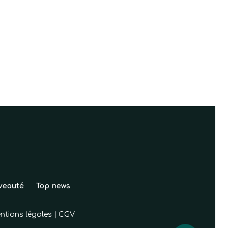
veauté
Top news
ntions légales
|
CGV
0,00
€