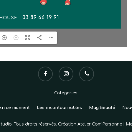
facebook
instagram
phone
Categories
En ce moment
Les incontournables
Mag'Beauté
Nou
Studio. Tous droits réservés. Création
Atelier Com'Personne
|
Me
Sous-total :