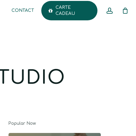
CARTE
accoun
CONTACT
Menu
CADEAU
CLOSE
CART
STUDIO
Popular Now