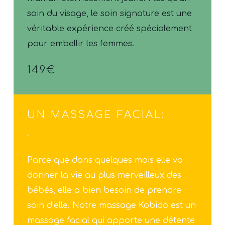
soin du visage, le soin signature est une
véritable expérience créé spécialement
pour embellir les femmes.
149€
VOTRE PANIER EST VIDE.
UN MASSAGE FACIAL:
Go To Shop
.
Parce que dans quelques mois elle va
donner la vie au plus merveilleux des
bébés, elle a bien besoin de prendre
soin d’elle. Notre massage Kobido est un
massage facial qui apporte une détente