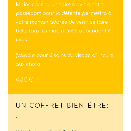
Moins cher qu’un billet d’avion notre
passeport pour la détente permettra à
votre maman adorée de venir se faire
belle tous les mois à l’institut pendant 6
mois.
(Valable pour 6 soins du visage d’1 heure
aux choix)
430€
UN COFFRET BIEN-ÊTRE:
.