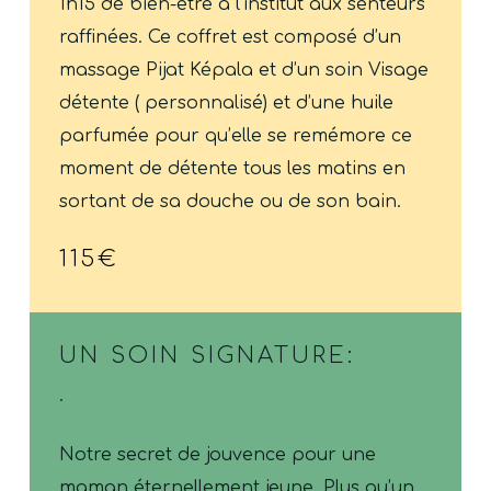
1h15 de bien-être à l’institut aux senteurs
raffinées. Ce coffret est composé d’un
massage Pijat Képala et d’un soin Visage
détente ( personnalisé) et d’une huile
parfumée pour qu’elle se remémore ce
moment de détente tous les matins en
sortant de sa douche ou de son bain.
115€
UN SOIN SIGNATURE:
.
Notre secret de jouvence pour une
maman éternellement jeune. Plus qu’un