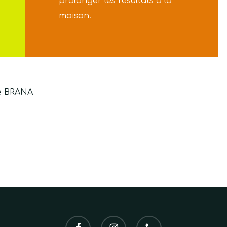
prolonger les résultats à la
maison.
e BRANA
facebook
instagram
phone