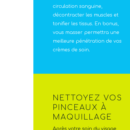
circulation sanguine,
décontracter les muscles et
tonifier les tissus. En bonus,
vous masser permettra une
meilleure pénétration de vos
crèmes de soin.
NETTOYEZ VOS
PINCEAUX À
MAQUILLAGE
Après votre soin du visage,