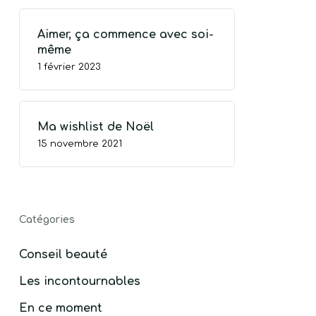
Aimer, ça commence avec soi-
même
TRE PANIER EST VIDE.
1 février 2023
Go To Shop
Ma wishlist de Noël
15 novembre 2021
Catégories
Conseil beauté
Les incontournables
En ce moment