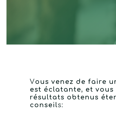
V
ous venez de faire u
est éclatante, et vous
résultats obtenus éte
conseil
s: