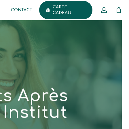
CARTE
accoun
CONTACT
Menu
CADEAU
CLOSE
CART
ts Après
Institut